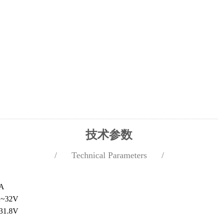
技术参数
/ Technical Parameters /
A
2~32V
31.8V