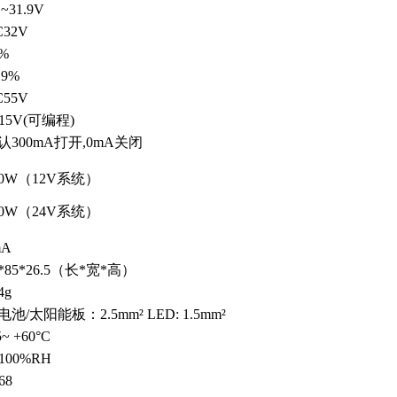
1~31.9V
C32V
6%
.9%
C55V
~15V(可编程)
认300mA打开,0mA关闭
20W（12V系统）
40W（24V系统）
mA
2*85*26.5（长*宽*高）
4g
电池/太阳能板：2.5mm² LED: 1.5mm²
5~ +60°C
~100%RH
 68