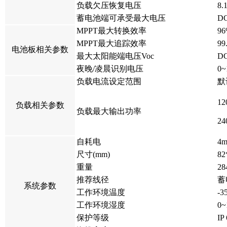
负载欠压恢复电压
8.
蓄电池端可承受最大电压
D
MPPT最大转换效率
9
MPPT最大追踪效率
99
电池板相关参数
最大太阳能端电压Voc
D
夜晚/凌晨识别电压
0
负载电流设定范围
默
1
负载相关参数
负载最大输出功率
2
自耗电
4
尺寸(mm)
8
重量
28
推荐线径
蓄
系统参数
工作环境温度
-3
工作环境湿度
0
保护等级
IP