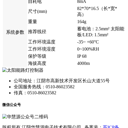
自耗电
8mA
82*70*16.5（长*宽*
尺寸(mm)
高）
重量
164g
蓄电池：2.5mm² 太阳能
推荐线径
系统参数
板/LED: 1.5mm²
工作环境温度
-35~ +60°C
工作环境湿度
0~100%RH
保护等级
IP 68
海拔高度
4000m
公司地址：江阴市高新技术开发区长山大道55号
全国服务热线：0510-86023582
传真：0510-86023582
微信公众号
版权所有 江阴华慧源电子技术有限公司 备案号：
苏ICP备